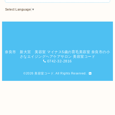
Select Language
▼
奈良市 新大宮 美容室 マイナス5歳の育毛美容室 奈良市の小
さなエイジングヘアケアサロン 美容室コード
0742-32-2816
©2026
美容室コード
. All Rights Reserved.