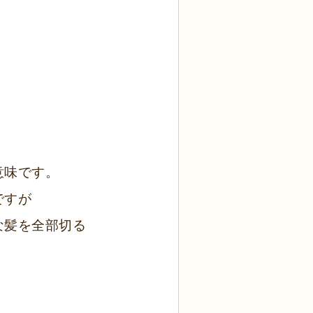
意味です。
ですが
な髪を全部切る