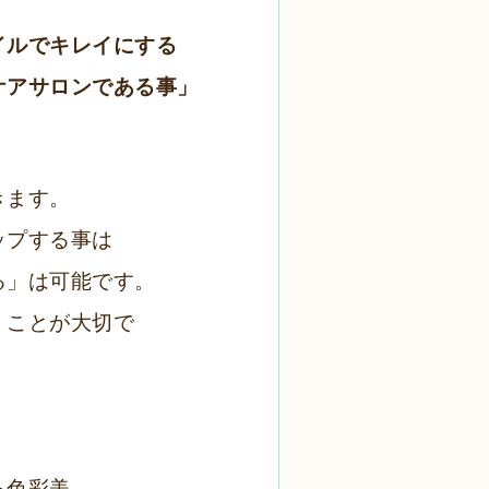
イルでキレイにする
ケアサロンである事」
きます。
ップする事は
る」は可能です。
くことが大切で
彩美