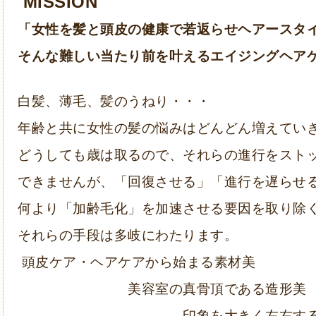
MISSION
「女性を髪と頭皮の健康で若返らせヘアースタ
そんな難しい当たり前を叶えるエイジングヘア
白髪、薄毛、髪のうねり・・・
年齢と共に女性の髪の悩みはどんどん増えてい
どうしても歳は取るので、そ
れらの進行を
スト
できませんが、「
回復させる」「進行を遅らせ
何より「加齢毛化」を加速させる要因を
取り除
それらの手段は多岐にわたります。
頭皮ケア・ヘアケアから始まる素材美
美容室の真骨頂である造形美
印象を大きく左右する色