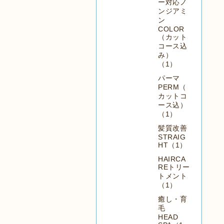
ー対応ノ
ンジアミ
ン
COLOR
（カット
コース込
み）
（1）
パーマ
PERM（
カットコ
ース込）
（1）
髪質改善
STRAIG
HT（1）
HAIRCA
REトリー
トメント
（1）
癒し・育
毛
HEAD