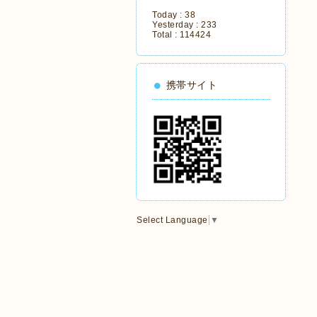
Today :
38
Yesterday :
233
Total :
114424
携帯サイト
Select Language
▼