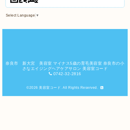
Select Language
▼
奈良市 新大宮 美容室 マイナス5歳の育毛美容室 奈良市の小
さなエイジングヘアケアサロン 美容室コード
0742-32-2816
©2026
美容室コード
. All Rights Reserved.