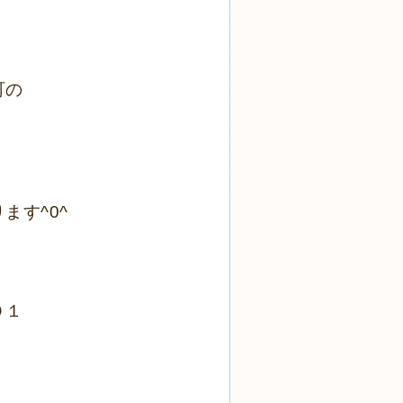
町の
ます^0^
０１