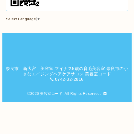
Select Language
▼
奈良市 新大宮 美容室 マイナス5歳の育毛美容室 奈良市の小
さなエイジングヘアケアサロン 美容室コード
0742-32-2816
©2026
美容室コード
. All Rights Reserved.