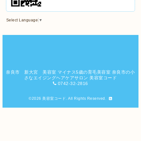
Select Language
▼
奈良市 新大宮 美容室 マイナス5歳の育毛美容室 奈良市の小
さなエイジングヘアケアサロン 美容室コード
0742-32-2816
©2026
美容室コード
. All Rights Reserved.