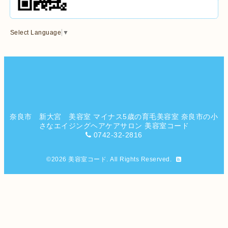
Select Language
▼
奈良市 新大宮 美容室 マイナス5歳の育毛美容室 奈良市の小
さなエイジングヘアケアサロン 美容室コード
0742-32-2816
©2026
美容室コード
. All Rights Reserved.