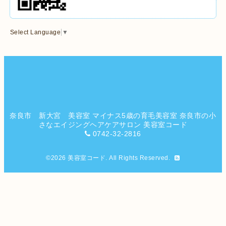
Select Language
▼
奈良市 新大宮 美容室 マイナス5歳の育毛美容室 奈良市の小
さなエイジングヘアケアサロン 美容室コード
0742-32-2816
©2026
美容室コード
. All Rights Reserved.