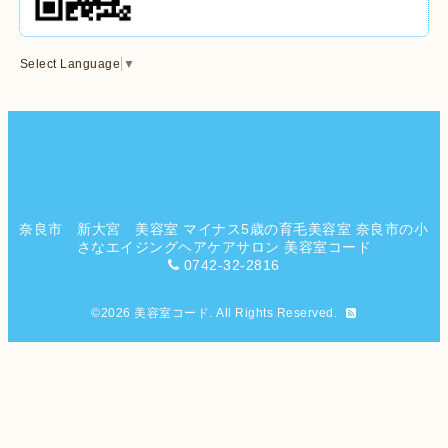
Select Language
▼
奈良市 新大宮 美容室 マイナス5歳の育毛美容室 奈良市の小
さなエイジングヘアケアサロン 美容室コード
0742-32-2816
©2026
美容室コード
. All Rights Reserved.